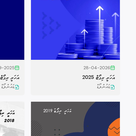
9-2025
28-04-2026
އަހަރީ ރިޕޯޓް 2025
އަހަރީ ރިޕޯޓް 024
ޑައުންލޯޑް
ޑައުންލޯޑް