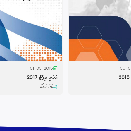
01-03-2018
30-0
2
އަހަރީ ރިޕޯޓް 2017
ޑައުންލޯޑް