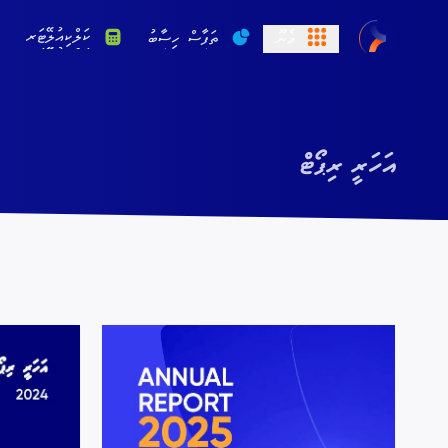
ކަލްކިއުލޭޓަރ
މެނޫ
ތަފާސް ހިސާބު
އަހަރީ ރިޕޯޓް