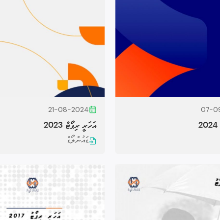
21-08-2024
07-0
2
އަހަރީ ރިޕޯޓް 2023
ޑައުންލޯޑް