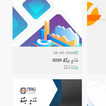
28-06-2024
އަހަރީ ރިޕޯޓް 2020
ޑައުންލޯޑް