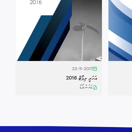
23-11-2017
އަހަރީ ރިޕޯޓް 2016
ޑައުންލޯޑް