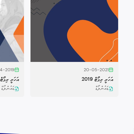
4-2019
20-05-2021
އަހަރީ ރިޕޯޓް 2019
އަހަރީ ރިޕޯޓް 018
ޑައުންލޯޑް
ޑައުންލޯޑް