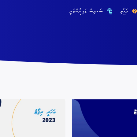
މަހޯލި
ސަރވިސް ޑައިރެކްޓަރީ