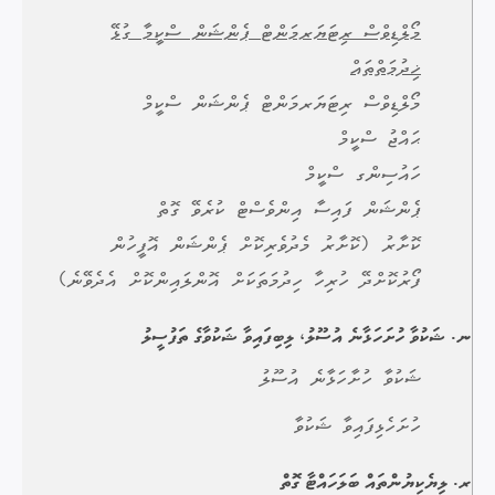
މޯލްޑިވްސް ރިޓަޔަރމަންޓް ޕެންޝަން ސްކީމާ ގުޅޭ
ޚިދުމަތްތައް
މޯލްޑިވްސް ރިޓަޔަރމަންޓް ޕެންޝަން ސްކީމް
ޙައްޖު ސްކީމް
ހައުސިންގ ސްކީމް
ޕެންޝަން ފައިސާ އިންވެސްޓް ކުރެވޭ ގޮތް
ކޮށާރު (ކޮށާރު މެދުވެރިކޮށް ޕެންޝަން އޮފީހުން
ފޯރުކޮށްދޭ ހުރިހާ ހިދުމަތަކަށް އޮންލައިންކޮށް އެދެވޭނެ)
ނ. ޝަކުވާ ހުށަހަޅާނެ އުސޫލު، ލިބިފައިވާ ޝަކުވާގެ ތަފުސީލު
ޝަކުވާ ހުށާހަޅާނެ އުސޫލު
ހުށަހެޅިފައިވާ ޝަކުވާ
ރ. ލިޔެކިޔުންތައް ބަލަހައްޓާ ގޮތް