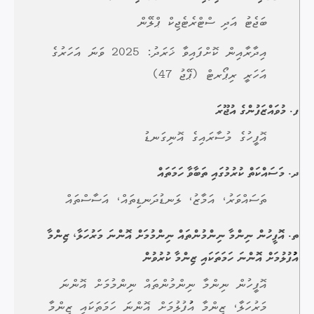
ބަޖެޓު އަދި ސްޓްރެޓެޖިކް ޕްލޭން
އިދާރާއިން ކޮށްފައިވާ ޚަރަދު: 2025 ވަނަ އަހަރުގެ
އަހަރީ ރިޕޯރޓް (ޕޭޖު 47)
ފ. މުވައްޒަފުންގެ އުޖޫރަ
އޮފީހުގެ މުސާރައިގެ އޮނިގަނޑު
ދ. މަސައްކަތް ކުރުމުގައި ތަބާވާ ހަމަތައް
ތަސައްވަރު، އަމާޒު، ލަނޑުދަނޑިތައް، އަސާސްތައް
ތ. އޮފީހުން ނިންމާ ނިންމުންތައް ނިންމުމަށް އޮންނަ މަރުހަލާ، ޒިންމާ
އުުފުލުމަށް އޮންނަ ހަމަތަކައި ޒިންމާ ކުރުވުން
އޮފީހުން ނިންމާ ނިންމުންތައް ނިންމުމަށް އޮންނަ
މަރުހަލާ، ޒިންމާ އުުފުލުމަށް އޮންނަ ހަމަތަކައި ޒިންމާ