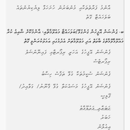
އާންމު ފަރާތްތަކާއި މެންބަރުން ހުށަހަޅާ ލިޔެކިޔުންތައް
ބަލަހައްޓާ ގޮތް
ބ. ޕެންޝަން އޮފީހުން ގެންގުޅޭ/ބަލަހައްޓާ މައުލޫމާތާއި، އާންމުކޮށް ޝާއިޢު ކުރާ
މައުލޫމާލޫމާތުގެ ބާވަތް އަދި މަޢުލޫމާތަށް އެދުމުގައި އަމަލުކުރަންވީ ގޮތް
ޕެންޝަން އޮފީހުގެ އަހަރީ ރިޕޯރޓާއި ފައިނޭންޝަލް
ރިޕޯރޓްސް
ޕެންޝަން ސްކީމުތަކާ ގުޅޭ ތަފާސް ހިސާބު
ޕެންޝަން އޮފީހުގެ މަސައްކަތާ ގުޅޭ ޤާނޫނު/ ގަވާއިދު/
ޕޮލިސީ
ޚަބަރާއި މައުލޫމާތު
ޚަބަރު
ޢިއުލާން