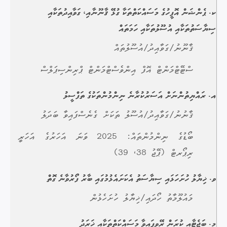
ކ. ޕެންޝަން އޮފީހުގެ މަސައްކަތްތަކާ ގުޅޭ ޤާނޫނާއި، ގަވާއިދުތަކާއި
ސިޔާސަތުތަކާއި އުސޫލުތަކާއި ހަމަތައް
ޤާނޫނު/ގަވާއިދު/އުސޫލުތައް
ސްޓޭޓްމަންޓް އޮފް އިންވެސްޓްމަންޓް ޕްރިންސިޕަލްސް
އ. ރައްޔިތުންނަށް އަސަރުކުރާނެ ނިންމުންތަކުގެ ތަފްސީލު
ޤާނުނު/ގަވާއިދު/އުސޫލު ތަކަށް ގެނެސްފައިވާ ބަދަލު
ބޯޑުގެ ނިންމުންތައް: 2025 ވަނަ އަހަރުގެ އަހަރީ
ރިޕޯރޓް (ޕޭޖު 38، 39)
ވ. ޚިޔާލު ހުށަހަޅައި ސިޔާސަތު އެކަށައެޅުމުގައި ބާރު ފޯރުވާނެ ގޮތް
މައުލޫމާތު ހޯދައި/ޚިޔާލު ހުށަހެޅުން
މ. ބަޖެޓާއި ކުރަން ރޭވިފައިވާ މަސައްކަތްތަކާއި ޚަރަދު