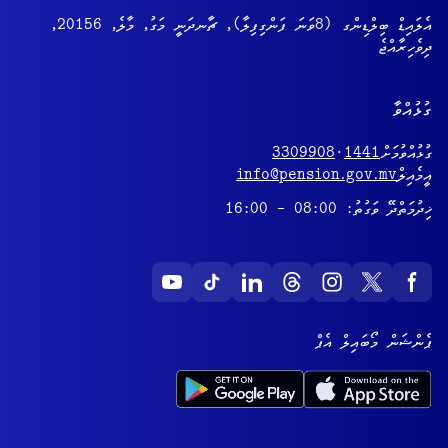
އެލައިޑް ބިލްޑިންގ (8ވަނަ ފަންގިފިލާ), ޗާނދަނީ މަގު, މާލެ, 20156,
ދިވެހިރާއްޖެ
ގުޅުއްވާ
ގުޅުއްވުމަށް
1441
·
3309908
އީމެއިލް
info@pension.gov.mv
ޚިދުމަތްދޭ ވަގުތު: 08:00 - 16:00
ޕެންޝަން މޯބައިލް އެޕް