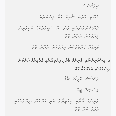
ރިފަރެންސް
ޤާނޫނީ ގޮތުން ޝާއިޢު ކުރާ ލިޔުންތައް
ޕެންޝަނަރުންނާއި ޕެންޝަން ސްކީމުތަކުގެ ބައިވެރިން
ޚިދުމަތަށް އެދޭނެ ގޮތް
ވަޒިފާދޭ ފަރާތްތަކުން ޚިދުމަތަށް އެދޭނެ ގޮތް
ޅ. އިސްވެރިންނާއި، ވެރިންގެ ބާރާއި އިޚްތިޔާރާއި އެދާއިރާގެ ކަންކަން
ނިންމުމުގައި އަމަލުކުރާ ގޮތް
ޕެންޝަން އޮފީހުގެ ބޯޑު
ލީޑަރޝިޕް ޓީމް
ވެރިންގެ ބާރާއި އިޚްތިޔާރު އަދި ކަންކަން ނިންމުމުގައި
ޢަމަލު ކުރާ ގޮތް