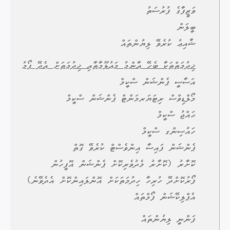
ވަޒީފާގެ ފުރުސަތު
ބީލަން
ޝާއިޢު ކުރެވޭ ލިޔުންތައް
ޚިދުމަތްތަކާ ބެހޭ އާންމު މަޢުލޫމާތާއި ޚިދުމަތަށް އެދޭ ފޯމު
އަސާސީ ޕެންޝަން ސްކީމް
މޯލްޑިވްސް ރިޓަޔަރމަންޓް ޕެންޝަން ސްކީމް
ޙައްޖު ސްކީމް
ހައުސިންގ ސްކީމް
ޕެންޝަން ފައިސާ އިންވެސްޓް ކުރެވޭ ގޮތް
ކޮށާރު (ކޮށާރު މެދުވެރިކޮށް ޕެންޝަން އޮފީހުން
ފޯރުކޮށްދޭ ހުރިހާ ހިދުމަތަކަށް އޮންލައިންކޮށް އެދެވޭނެ)
އެޕްލިކޭޝަން ފޯމްތައް
ފަންނީ ލިޔުންތައް