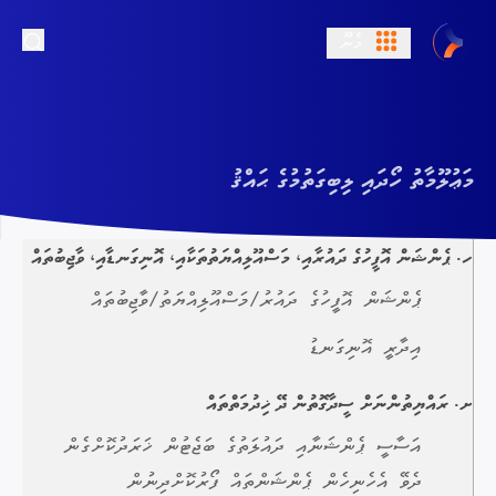
މެނޫ
arch
މަޢުލޫމާތު ހޯދައި ލިބިގަތުމުގެ ޙައްޤު
ހ. ޕެންޝަން އޮފީހުގެ ދައުރާއި، މަސްއޫލިއްޔަތުތަކާއި، އޮނިގަނޑާއި، ވާޖިބުތައް
ޕެންޝަން އޮފީހުގެ ދައުރު/މަސްއޫލިއްޔަތު/ވާޖިބުތައް
އިދާރީ އޮނިގަނޑު
ށ. ރައްޔިތުންނަށް ސީދާގޮތުން ދޭ ޚިދުމަތްތައް
އަސާސީ ޕެންޝަނާއި ދައުލަތުގެ ބަޖެޓުން ޚަރަދުކޮށްގެން
ދެވޭ އެހެނިހެން ޕެންޝަންތައް ފޯރުކޮށްދިނުން