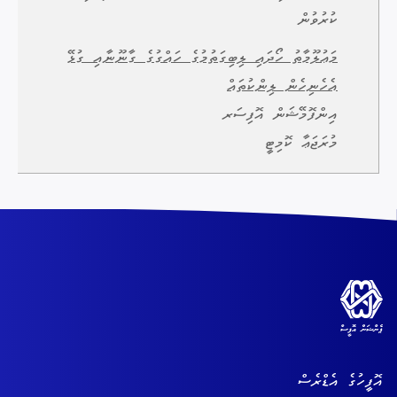
ކުރުވުން
މަޢުލޫމާތު ހޯދައި ލިބިގަތުމުގެ ހައްގުގެ ގާނޫނާއި ގުޅޭ
އެހެނިހެން ލިންކުތައް
އިންފޮމޭޝަން އޮފިސަރ
މުރަޖަޢާ ކޮމިޓީ
އޮފީހުގެ އެޑްރެސް