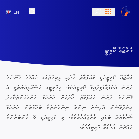
މެނޫ
EN
Open Search
މުރާޖައާ ކޮމިޓީ
މުރާޖައާ ކޮމިޓީއަކީ މަޢުލޫމާތު ހޯދައި ލިބިގަތުމުގެ ހައްޤުގެ ޤާނޫނުގެ
ދަށުން އެކުލަވާލެވިފައިވާ ކޮމިޓީއެކެވެ. މިކޮމިޓީގެ މަސްއޫލިއްޔަތަކީ އެ
ޤާނޫނުގެ ދަށުން މަޢުލޫމާތު ހޯދުމަށް ހުށަހަޅާ ހުށަހެޅުންތަކާމެދު
އިންފޮމޭޝަން އޮފިސަރު ނިންމާ ނިންމުންތަކާ ބެހޭގޮތުން ހުށަހެޅޭ
ޝަކުވާތައް ބަލައި މުރާޖައާކުރުމެވެ. މި ކޮމިޓީއަކީ 3 މެންބަރުންގެ
މައްޗަށް އެކުލެވޭ ކޮމިޓީއެެކެވެ.