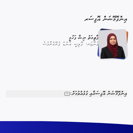
އިންފޮމޭޝަން އޮފިސަރ
ފާޠިމަތު ނިޝާ ފަހުމީ
މެނޭޖަރ، ޕޮލިސީ އެންޑް ޕްރޮގްރާމްސް
އިންފޮމޭޝަން އޮފިސަރާއި ގުޅުއްވުމަށް: