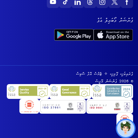
ޕެންޝަން މޯބައިލް އެޕް
ޕްރައިވެސީ ޕޮލިސީ
✧
ޓާމްސް އޮފް ސާވިސް
© 2026 ޕެންޝަން އޮފީސް
Toggl