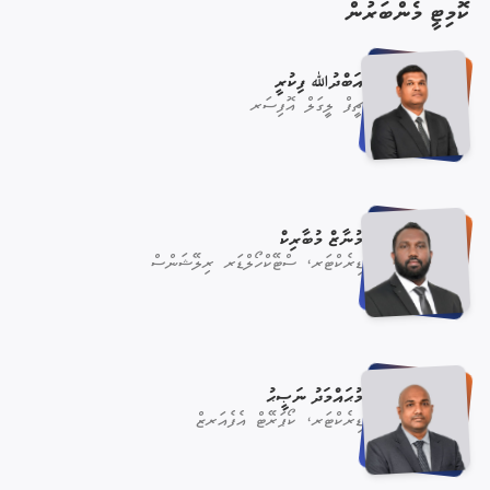
ކޮމިޓީ މެންބަރުން
އަބްދުﷲ ފިކުރީ
ޗީފް ލީގަލް އޮފިސަރ
މުނާޒް މުބާރިކް
ޑިރެކްޓަރ، ސްޓޭކްހޯލްޑަރ ރިލޭޝަންސް
މުޙައްމަދު ނަޞީޙު
ޑިރެކްޓަރ، ކޯޕަރޭޓް އެފެއަރޒް