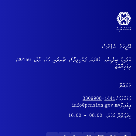
އޮފީހުގެ އެޑްރެސް
އެލައިޑް ބިލްޑިންގ (8ވަނަ ފަންގިފިލާ), ޗާނދަނީ މަގު, މާލެ, 20156,
ދިވެހިރާއްޖެ
ގުޅުއްވާ
ގުޅުއްވުމަށް
1441
·
3309908
އީމެއިލް
info@pension.gov.mv
ޚިދުމަތްދޭ ވަގުތު: 08:00 - 16:00