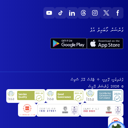
ޕެންޝަން މޯބައިލް އެޕް
ޕްރައިވެސީ ޕޮލިސީ
✧
ޓާމްސް އޮފް ސާވިސް
© 2026 ޕެންޝަން އޮފީސް