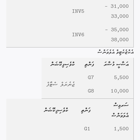
31,000 -
INV5
33,000
35,000 -
INV6
38,000
އެކްޒެކެޓިވް އެލެވަންސް
އަސާސީ މުސާރަ
ފަންތި
ކްލެސިފިކޭޝަން
G7
5,500
ޖެނެރަލް ސްޓާފް
G8
10,000
ސަރވިސް
ފަންތި
ކްލެސިފިކޭޝަން
އެލަވަންސް
G1
1,500