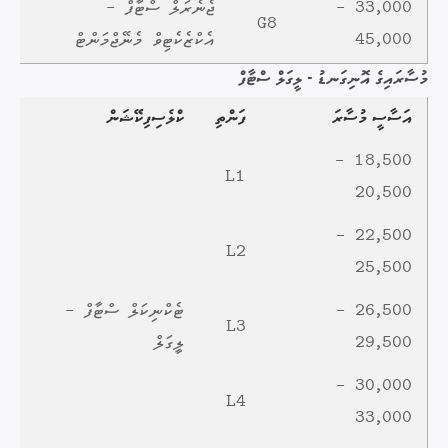
33,000 -
ޖެނެރަލް ސްޓާފް -
G8
45,000
އެކްޒެކެޓިވް މެނޭޖްމަންޓް
މުސާރައިގެ އޮނިގަނޑު - ލީގަލް ސްޓާފް
އަސާސީ މުސާރަ
ފަންތި
ކްލެސިފިކޭޝަން
18,500 -
L1
20,500
22,500 -
L2
25,500
26,500 -
ޓެކްނިކަލް ސްޓާފް -
L3
29,500
ލީގަލް
30,000 -
L4
33,000