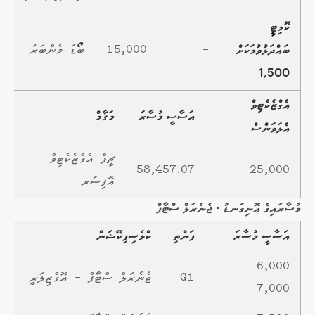
ކޮމިޓީީ
-
15,000
ބޯޯޑު މެންބަރު
ބައްދަލުވުމަކަށް
1,500
އެގްޒެކެޓިވް
އަސާސީ މުސާރަ
މަޤާމް
އެލަވަންސް
ޗީފް އެގްޒެކެޓިވް
58,457.07
25,000
އޮފިސަރ
މުސާރައިގެ އޮނިގަނޑު - ޖެނެރަލް ސްޓާފް
އަސާސީ މުސާރަ
ފަންތި
ކްލެސިފިކޭޝަން
6,000 -
G1
ޖެނެރަލް ސްޓާފް - އޮގްޒިލަރީ
7,000