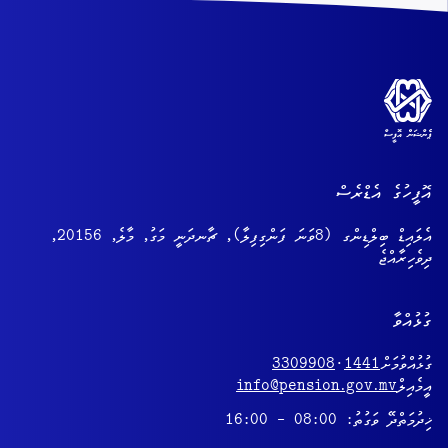
އޮފީހުގެ އެޑްރެސް
އެލައިޑް ބިލްޑިންގ (8ވަނަ ފަންގިފިލާ), ޗާނދަނީ މަގު, މާލެ, 20156,
ދިވެހިރާއްޖެ
ގުޅުއްވާ
ގުޅުއްވުމަށް
1441
·
3309908
އީމެއިލް
info@pension.gov.mv
ޚިދުމަތްދޭ ވަގުތު: 08:00 - 16:00