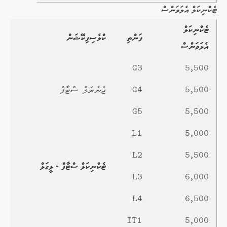
ޓެކްނިކަލް އެލަވަންސް
ޓެކްނިކަލް
ފަންތި
ކްލެސިފިކޭޝަން
އެލަވަންސް
G3
5,500
5,500
G4
ޖެނެރަލް ސްޓާފް
G5
5,500
L1
5,000
L2
5,500
ޓެކްނިކަލް ސްޓާފް - ލީގަލް
L3
6,000
L4
6,500
IT1
5,000