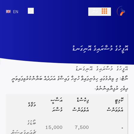
މެނޫ
EN
Open Search
އޮފީހުގެ މުސާރައިގެ އޮނިގަނޑު
އޮފީހުގެ މުސާރައިގެ އޮނިގަނޑު
ނޯޓް: މި ލިޔުމުގައި ހިމެނިފައިވާ ހުރިހާ ފައިސާގެ އަދަދެއް ބަޔާންކުރެވިފައިވަނީ
ދިވެހި ރުފިޔާއިންނެވެ.
ކޮމިޓީ
ފިކްސްޑް
އަސާސީ
މަޤާމް
އެލަވަންސް
އެލެވަންސް
މުސާރަ
ބޯޑުގެ
15,000
7,500
-
ޗެއަރޕަރސަން